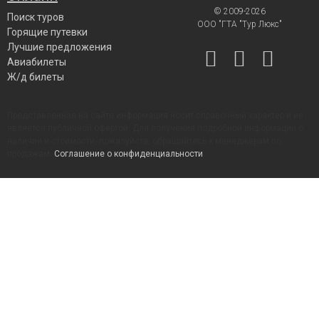
© 2009-2026
Поиск туров
ООО "ГТА "Тур Люкс"
Горящие путевки
Лучшие предложения
Авиабилеты
Ж/д билеты
Представленная на сайте информация носит справочный характер и не
является публичной офертой. Для получения подробной информации о
наличии и стоимости, пожалуйста, обращайтесь к менеджерам по
продажам.
Соглашение о конфиденциальности