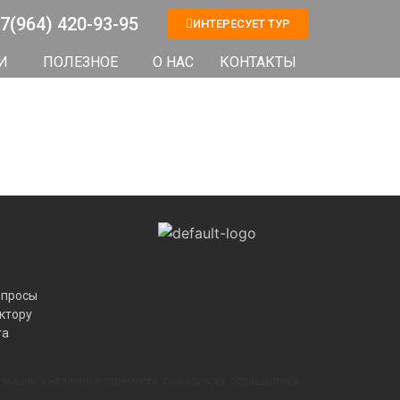
7(964) 420-93-95
ИНТЕРЕСУЕТ ТУР
И
ПОЛЕЗНОЕ
О НАС
КОНТАКТЫ
опросы
ктору
та
рмации о наличии и стоимости, пожалуйста, обращайтесь