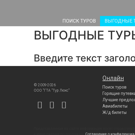
ПОИСК ТУРОВ
ВЫГОДНЫЕ 
ВЫГОДНЫЕ ТУР
Введите текст загол
Онлайн
© 2009-2026
Поиск туров
ООО "ГТА "Тур Люкс"
Горящие путевк
Лучшие предло
Авиабилеты
Ж/д билеты
Представленная на сайте информация носит справочный 
к менеджерам по продажам.
Соглашение о конфиденциа