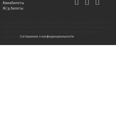
Авиабилеты
Ж/д билеты
Представленная на сайте информация носит справочный характер и не
является публичной офертой. Для получения подробной информации о
наличии и стоимости, пожалуйста, обращайтесь к менеджерам по
продажам.
Соглашение о конфиденциальности