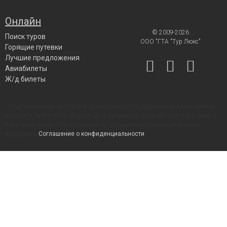
Онлайн
© 2009-2026
Поиск туров
ООО "ГТА "Тур Люкс"
Горящие путевки
Лучшие предложения
Авиабилеты
Ж/д билеты
Представленная на сайте информация носит справочный характер и не
является публичной офертой. Для получения подробной информации о
наличии и стоимости, пожалуйста, обращайтесь к менеджерам по
продажам.
Соглашение о конфиденциальности