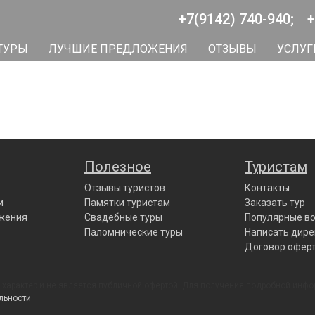
+7(9142) 740-940;
+
ТУРЫ
ЛУЧШИЕ ПРЕДЛОЖЕНИЯ
ОТЗЫВЫ
УСЛУГ
Полезное
Туристам
Отзывы туристов
Контакты
и
Памятки туристам
Заказать тур
жения
Свадебные туры
Популярные в
Паломнические туры
Написать дире
Договор офер
характер и не является публичной офертой. Для получения подробной инфо
льности