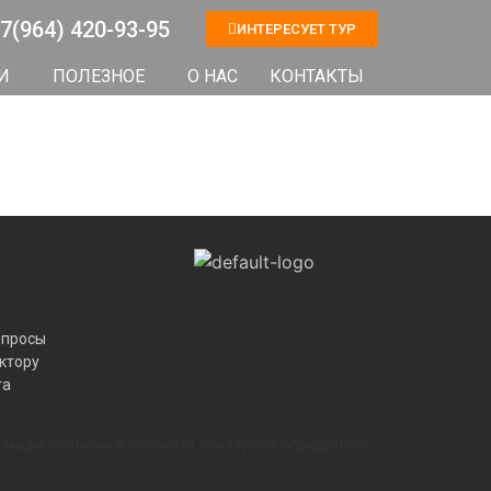
7(964) 420-93-95
ИНТЕРЕСУЕТ ТУР
И
ПОЛЕЗНОЕ
О НАС
КОНТАКТЫ
опросы
ктору
та
рмации о наличии и стоимости, пожалуйста, обращайтесь