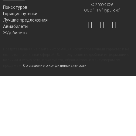
© 2009-2026
Поиск туров
ООО "ГТА "Тур Люкс"
Горящие путевки
Лучшие предложения
Авиабилеты
Ж/д билеты
Представленная на сайте информация носит справочный характер и не
является публичной офертой. Для получения подробной информации о
наличии и стоимости, пожалуйста, обращайтесь к менеджерам по
продажам.
Соглашение о конфиденциальности