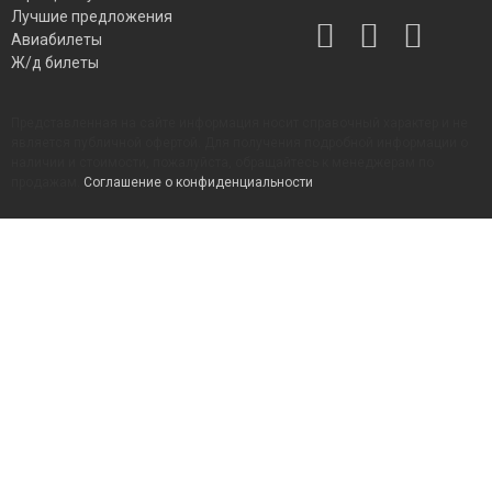
Лучшие предложения
Авиабилеты
Ж/д билеты
Представленная на сайте информация носит справочный характер и не
является публичной офертой. Для получения подробной информации о
наличии и стоимости, пожалуйста, обращайтесь к менеджерам по
продажам.
Соглашение о конфиденциальности