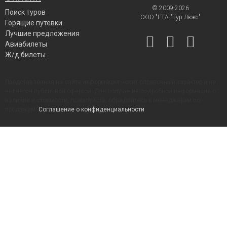
© 2009-2026
Поиск туров
ООО "ГТА "Тур Люкс"
Горящие путевки
Лучшие предложения
Авиабилеты
Ж/д билеты
Представленная на сайте информация носит справочный характер и не
является публичной офертой. Для получения подробной информации о
наличии и стоимости, пожалуйста, обращайтесь к менеджерам по
продажам.
Соглашение о конфиденциальности