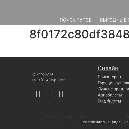
ПОИСК ТУРОВ
ВЫГОДНЫЕ 
8f0172c80df384
Онлайн
© 2009-2026
Поиск туров
ООО "ГТА "Тур Люкс"
Горящие путевк
Лучшие предло
Авиабилеты
Ж/д билеты
Представленная на сайте информация носит справочный 
к менеджерам по продажам.
Соглашение о конфиденциа