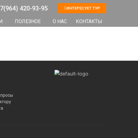
7(964) 420-93-95
ИНТЕРЕСУЕТ ТУР
И
ПОЛЕЗНОЕ
О НАС
КОНТАКТЫ
опросы
ктору
та
рмации о наличии и стоимости, пожалуйста, обращайтесь