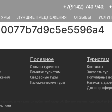
+7(9142) 740-940;
+
ТУРЫ
ЛУЧШИЕ ПРЕДЛОЖЕНИЯ
ОТЗЫВЫ
УСЛУГ
80077b7d9c5e5596a4
Полезное
Туристам
Отзывы туристов
Контакты
и
Памятки туристам
Заказать тур
жения
Свадебные туры
Популярные в
Паломнические туры
Написать дире
Договор офер
характер и не является публичной офертой. Для получения подробной инфо
льности