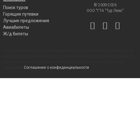
© 2009-2026
Поиск туров
ООО "ГТА "Тур Люкс"
Горящие путевки
Лучшие предложения
Авиабилеты
Ж/д билеты
Представленная на сайте информация носит справочный характер и не
является публичной офертой. Для получения подробной информации о
наличии и стоимости, пожалуйста, обращайтесь к менеджерам по
продажам.
Соглашение о конфиденциальности